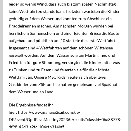
Regatten
leider so wenig Wind, dass auch bis zum späten Nachmittag
keine Wettfahrt zu stande kam. Trotzdem warteten die Kinder
MSC Shop
geduldig auf dem Wasser und konnten zum Abschluss ein
Praddelrennen machen. Am nächsten Morgen wurden bei
MSC Racing Team is coming
herrlichem Sonnenschein und einer leichten Briese die Boote
aufgebaut und pünktlich um 10 startete die erste Wettfahrt.
IDM ILCA Masters Championship
Insgesamt sind 4 Wettfahrten auf dem schönen Wittensee
gesegelt worden. Auf dem Wasser sorgten Martin, Ingo und
Friedrich für gute Stimmung, versorgten die Kinder mit etwas
zu Trinken und zu Essen und feuerten sie für die nächste
Wettfahrt an. Unsere MSC Kids freuten sich über zwei
Gastkinder vom ZSK und sie hatten gemeinsam viel Spaß auf
dem Wasser und an Land.
Die Ergebnisse findet ihr
hier:
https://www.manage2sail.com/de-
DE/event/OptiFevaMeeting2023#!/results?classId=0ba88778-
df98-42d3-a2fc-104cfb314bff