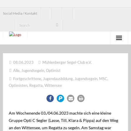
Social Media / Kontakt:
News
08.06.2023
Mühlenberger Segel-Club e.V.
Verein
Alle
,
Jugendsegeln
,
Optimist
Jugend
Fortgeschrittene
,
Jugendausbildung
,
Jugendsegeln
,
MSC
,
Optimisten
,
Regatta
,
Wittensee
Erwachsenensegeln
Seesegeln
Am Wochenende 03./04.06.2023 machte sich eine kleine
Segelbundesliga
Gruppe Opti C Segler (Lasse, Till, Klara & Pippa) auf den Weg
an den Wittensee, um Regatta zu segeln. Am Samstag war