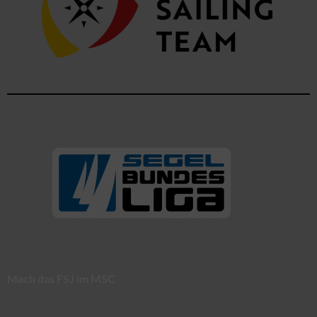
Mach das FSJ im MSC