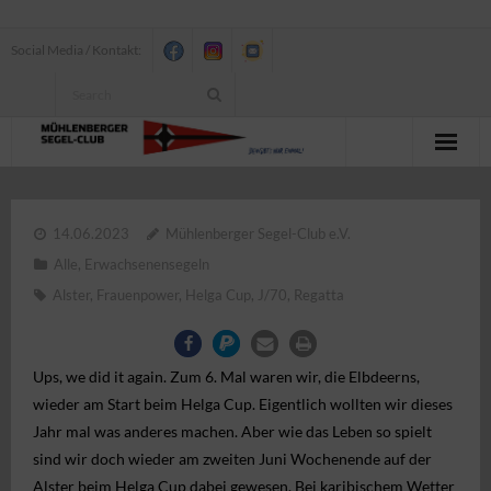
Social Media / Kontakt:
News
14.06.2023
Mühlenberger Segel-Club e.V.
Verein
Alle
,
Erwachsenensegeln
Jugend
Alster
,
Frauenpower
,
Helga Cup
,
J/70
,
Regatta
Erwachsenensegeln
Ups, we did it again. Zum 6. Mal waren wir, die Elbdeerns,
Seesegeln
wieder am Start beim Helga Cup. Eigentlich wollten wir dieses
Jahr mal was anderes machen. Aber wie das Leben so spielt
Segelbundesliga
sind wir doch wieder am zweiten Juni Wochenende auf der
Alster beim Helga Cup dabei gewesen. Bei karibischem Wetter