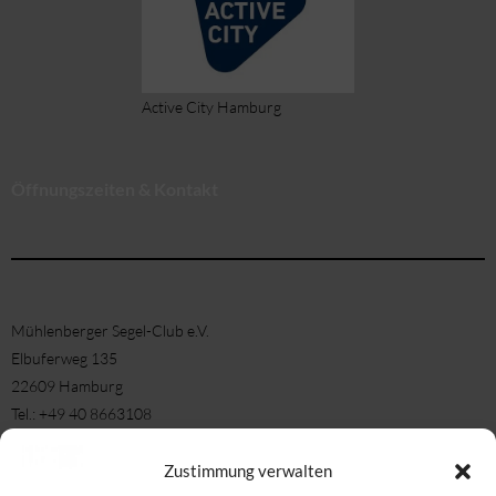
Active City Hamburg
Öffnungszeiten & Kontakt
Mühlenberger Segel-Club e.V.
Elbuferweg 135
22609 Hamburg
Tel.: +49 40 8663108
Fax: +49 40 8663180
E-Mail-Büro: info[at]msc-elbe.de
Zustimmung verwalten