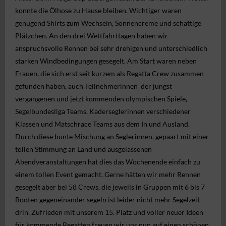
Regatten
konnte die Ölhose zu Hause bleiben. Wichtiger waren
genügend Shirts zum Wechseln, Sonnencreme und schattige
MSC Shop
Plätzchen. An den drei Wettfahrttagen haben wir
MSC Racing Team is coming
anspruchsvolle Rennen bei sehr drehigen und unterschiedlich
starken Windbedingungen gesegelt. Am Start waren neben
IDM ILCA Masters Championship
Frauen, die sich erst seit kurzem als Regatta Crew zusammen
gefunden haben, auch Teilnehmerinnen der jüngst
vergangenen und jetzt kommenden olympischen Spiele,
Segelbundesliga Teams, Kaderseglerinnen verschiedener
Klassen und Matschrace Teams aus dem In und Ausland.
Durch diese bunte Mischung an Seglerinnen, gepaart mit einer
tollen Stimmung an Land und ausgelassenen
Abendveranstaltungen hat dies das Wochenende einfach zu
einem tollen Event gemacht. Gerne hätten wir mehr Rennen
gesegelt aber bei 58 Crews, die jeweils in Gruppen mit 6 bis 7
Booten gegeneinander segeln ist leider nicht mehr Segelzeit
drin. Zufrieden mit unserem 15. Platz und voller neuer Ideen
für kommende Regatten freuen wir uns nun auf einen schönen