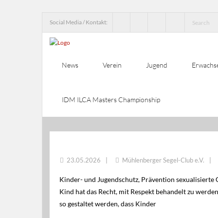
Social Media / Kontakt:
News
Verein
Jugend
Erwachs
IDM ILCA Masters Championship
PSG – KINDER UND JUGENDSCHUTZ
23.05.2026
Mühlenberger Segel-Club e.V.
Kinder- und Jugendschutz, Prävention sexualisierte
Kind hat das Recht, mit Respekt behandelt zu werden
so gestaltet werden, dass Kinder