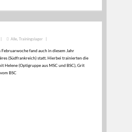
S
Alle
,
Trainingslager
n Februarwoche fand auch in diesem Jahr
es (Südfrankreich) statt. Hierbei trainierten die
it Helene (Optigruppe aus MSC und BSC), Grit
t vom BSC