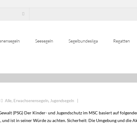
enensegeln
Seesegeln
Segelbundesliga
Regatten
Alle
,
Erwachsenensegeln
,
Jugendsegeln
 Gewalt (PSG) Der Kinder- und Jugendschutz im MSC basiert auf folgende
, und ist in seiner Würde zu achten. Sicherheit: Die Umgebung und die A