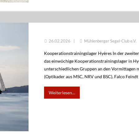
KOOPERATIONSTRAININGSLAGER HYÈRE
26.02.2026
Mühlenberger Segel-Club e.V.
Kooperationstrainingslager Hyères In der zweite
das einwöchige Kooperationstrainingslager in Hyèr
unterschiedlichen Gruppen an den Vormittagen m
(Optikader aus MSC, NRV und BSC), Falco Feind
Weiterlesen…