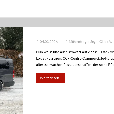
NUN WEISS UND AUCH SCHWARZ AUF AC
04.03.2026
Mühlenberger Segel-Club e.V.
Nun weiss und auch schwarz auf Achse… Dank vie
Logistikpartners CCF Centro Commerciale/Karaba
altersschwachen Passat beschaffen, der seine Pfli
Weiterlesen…