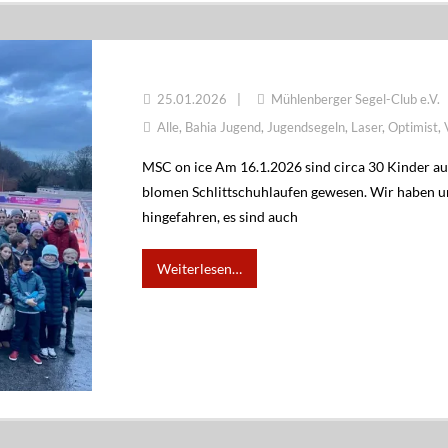
MSC ON ICE
25.01.2026
Mühlenberger Segel-Club e.V.
Alle
,
Bahia Jugend
,
Jugendsegeln
,
Laser
,
Optimist
,
MSC on ice Am 16.1.2026 sind circa 30 Kinder a
blomen Schlittschuhlaufen gewesen. Wir haben un
hingefahren, es sind auch
Weiterlesen…