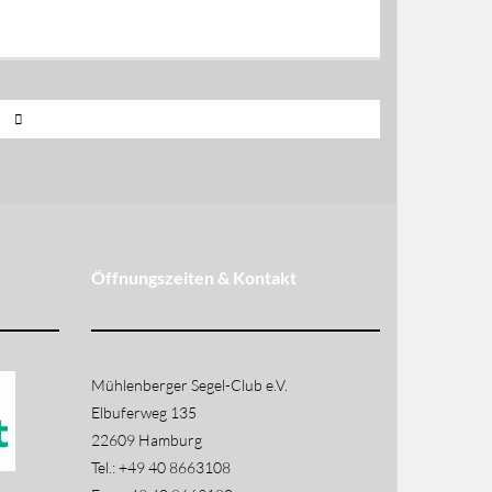
Öffnungszeiten & Kontakt
Mühlenberger Segel-Club e.V.
Elbuferweg 135
22609 Hamburg
Tel.: +49 40 8663108