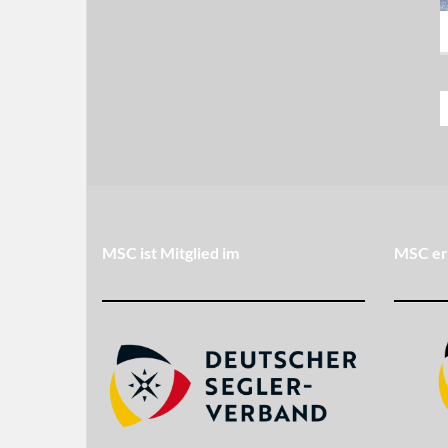
MSC ist Mitglied im
MSC er