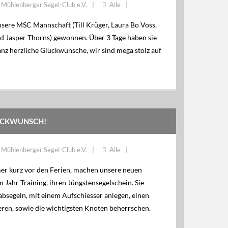
Mühlenberger Segel-Club e.V.
Alle
nsere MSC Mannschaft (Till Krüger, Laura Bo Voss,
 Jasper Thorns) gewonnen. Über 3 Tage haben sie
nz herzliche Glückwünsche, wir sind mega stolz auf
ÜCKWUNSCH!
Mühlenberger Segel-Club e.V.
Alle
mer kurz vor den Ferien, machen unsere neuen
 Jahr Training, ihren Jüngstensegelschein. Sie
absegeln, mit einem Aufschiesser anlegen, einen
eren, sowie die wichtigsten Knoten beherrschen.