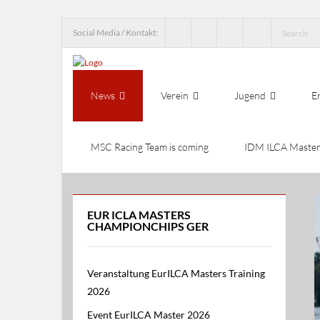
Social Media / Kontakt:
News
Verein
Jugend
E
MSC Racing Team is coming
IDM ILCA Master
EUR ICLA MASTERS
CHAMPIONCHIPS GER
Veranstaltung EurILCA Masters Training
2026
Event EurILCA Master 2026