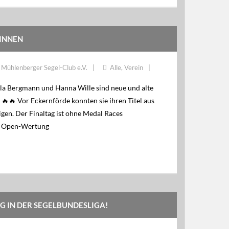
INNEN
Mühlenberger Segel-Club e.V.
Alle
,
Verein
rla Bergmann und Hanna Wille sind neue und alte
🔥🔥 Vor Eckernförde konnten sie ihren Titel aus
gen. Der Finaltag ist ohne Medal Races
r Open-Wertung
G IN DER SEGELBUNDESLIGA!