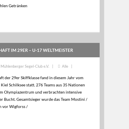
ühlen Getränken
AFT IM 29ER – U-17 WELTMEISTER
Mühlenberger Segel-Club e.V.
Alle
t der 29er Skiffklasse fand in diesem Jahr vom
 Kiel Schilksee statt. 276 Teams aus 35 Nationen
am Olympiazentrum und verbrachten intensive
ler Bucht. Gesamtsieger wurde das Team Mostini /
h vor Wigforss /