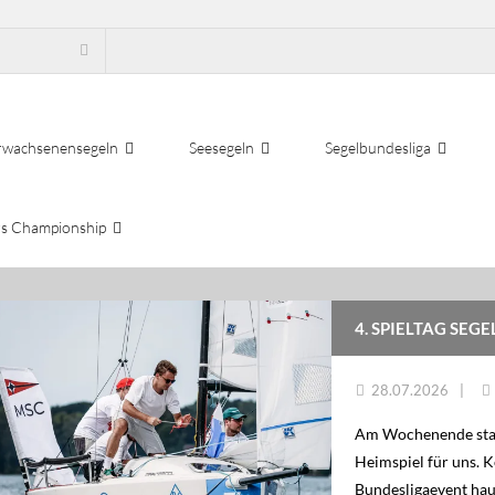
rwachsenensegeln
Seesegeln
Segelbundesliga
s Championship
4. SPIELTAG SEG
28.07.2026
Am Wochenende start
Heimspiel für uns. K
Bundesligaevent hau