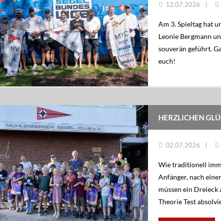
12.07.2026
Am 3. Spieltag hat u
Leonie Bergmann und
souverän geführt. Ga
euch!
HERZLICHEN GL
02.07.2026
Wie traditionell im
Anfänger, nach einem
müssen ein Dreieck 
Theorie Test absolvi