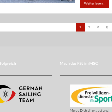
Weiterlesen…
1
2
3
folgreich
Mach das FSJ im MSC
Melde Dich direkt bei uns!