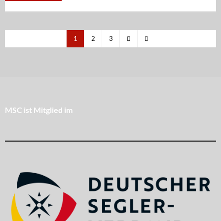
1
2
3
MSC ist Mitglied im