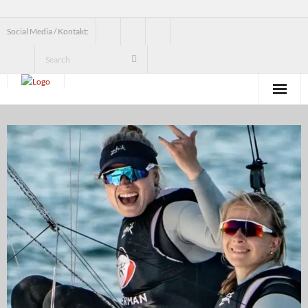
Social Media / Kontakt:
News
Verein
Jugend
Erwachsenensegeln
Seesegeln
Segelbundesliga