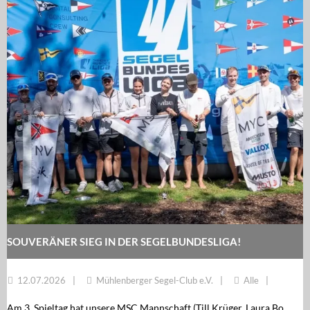
SOUVERÄNER SIEG IN DER SEGELBUNDESLIGA!
12.07.2026
Mühlenberger Segel-Club e.V.
Alle
Am 3. Spieltag hat unsere MSC Mannschaft (Till Krüger, Laura Bo