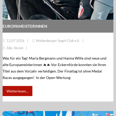
Regatten
MSC Shop
MSC Racing Team is coming
EUROPAMEISTERINNEN
IDM ILCA Masters Championship
12.07.2026
Mühlenberger Segel-Club e.V.
Alle
,
Verein
Was für ein Tag! Marla Bergmann und Hanna Wille sind neue und
alte Europameisterinnen 🔥🔥 Vor Eckernförde konnten sie ihren
Titel aus dem Vorjahr verteidigen. Der Finaltag ist ohne Medal
Races ausgegangen! In der Open-Wertung
Weiterlesen…