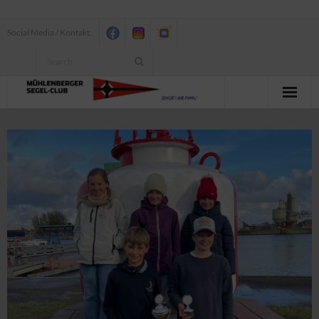
Social Media / Kontakt:
News
Verein
Jugend
Erwachsenensegeln
Seesegeln
Segelbundesliga