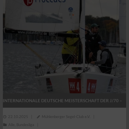
INTERNATIONALE DEUTSCHE MEISTERSCHAFT DER J/70 –
KLASSE 2025
22.10.2025
Mühlenberger Segel-Club e.V.
Alle
,
Bundesliga