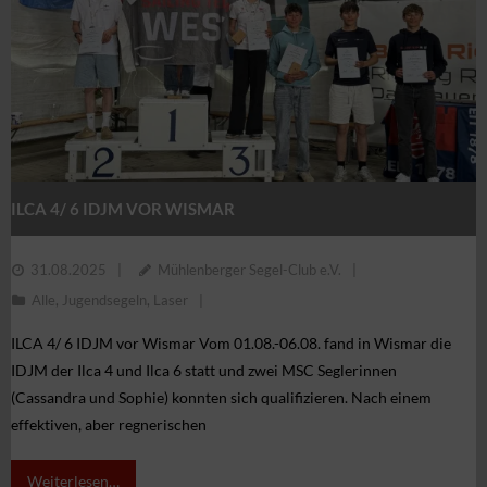
ILCA 4/ 6 IDJM VOR WISMAR
31.08.2025
Mühlenberger Segel-Club e.V.
Alle
,
Jugendsegeln
,
Laser
ILCA 4/ 6 IDJM vor Wismar Vom 01.08.-06.08. fand in Wismar die
IDJM der Ilca 4 und Ilca 6 statt und zwei MSC Seglerinnen
(Cassandra und Sophie) konnten sich qualifizieren. Nach einem
effektiven, aber regnerischen
Weiterlesen…