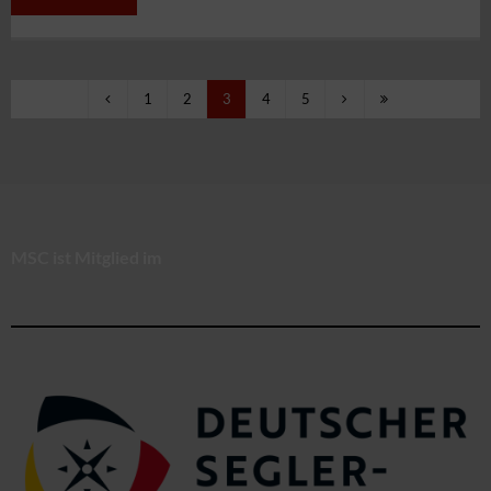
1
2
3
4
5
MSC ist Mitglied im