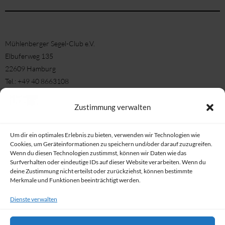
Mühlenberger Segel-Club e.V.
Elbuferweg 135
22609 Hamburg
Tel.: +49 40 8663108
Fax: +49 40 8663180
E-Mail-Büro: info[at]msc-elbe.de
Zustimmung verwalten
E-Mail Nachrichten/ Bereichte/ Informationen: Medien[at}msc-elbe.de
Öffnungszeiten:
Um dir ein optimales Erlebnis zu bieten, verwenden wir Technologien wie
Montag 17 – 19 Uhr
Cookies, um Geräteinformationen zu speichern und/oder darauf zuzugreifen.
Wenn du diesen Technologien zustimmst, können wir Daten wie das
Dienstag 10 – 13 Uhr
Surfverhalten oder eindeutige IDs auf dieser Website verarbeiten. Wenn du
Donnerstag 17 – 19 Uhr
deine Zustimmung nicht erteilst oder zurückziehst, können bestimmte
Merkmale und Funktionen beeinträchtigt werden.
oder nach Vereinbarung
Dienste verwalten
Wir nutzen Icons von Icons8 (facebook, Insta, Email)