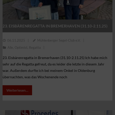
Regatten
MSC Shop
MSC Racing Team is coming
23. EISBÄRENREGATTA IN BREMERHAVEN (31.10-2.11.25)
IDM ILCA Masters Championship
06.11.2025
Mühlenberger Segel-Club e.V.
Alle
,
Optimist
,
Regatta
23. Eisbärenregatta in Bremerhaven (31.10-2.11.25) Ich habe mich
sehr auf die Regatta gefreut, da es leider die letzte in diesem Jahr
war. Außerdem durfte ich bei meinem Onkel in Oldenburg
übernachten, was das Wochenende noch
Weiterlesen…