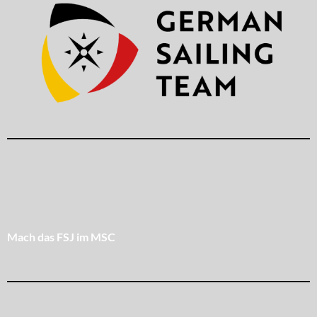
Mach das FSJ im MSC