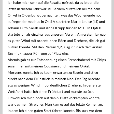
Regatten
Ich habe mich sehr auf die Regatta gefreut, da es leider die
letzte in diesem Jahr war. Außerdem durfte ich bei meinem
MSC Shop
Onkel in Oldenburg übernachten, was das Wochenende noch
aufregender machte. In Opti A starteten Marie-Louise (Isi) und
MSC Racing Team is coming
Johann Guth, Sarah und Anna Krupp für den MSC. In Opti B
startete ich als einziger aus unserem Verein. Am ersten Tag gab
IDM ILCA Masters Championship
es guten Wind mit ordentlichen Böen und Drehern, die ich gut
nutzen konnte. Mit den Plätzen 1,2,3 lag ich nach dem ersten
Tag mit knapper Führung auf Platz eins.
Abends gab es zur Entspannung einen Fernsehabend mit Chips
zusammen mit meinen Cousinen und meinem Onkel.
Morgens konnte ich es kaum erwarten zu Segeln und stieg
direkt nach dem Frühstück in meinen Neo. Der Tag brachte
etwas weniger Wind mit ordentlichen Drehern. In der ersten
Wettfahrt hatte ich einen Frühstart und musste zurück.
Obwohl ich mich noch auf den 6. Platz vorkämpfen konnte,
war das mein Streicher. Nun kam es auf das letzte Rennen an,
in dem ich einen guten Start fahren konnte. Bis kurz vor dem