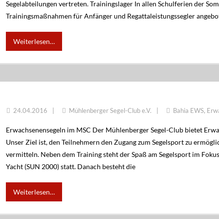
Segelabteilungen vertreten. Trainingslager In allen Schulferien der 
Trainingsmaßnahmen für Anfänger und Regattaleistungssegler angebot
Weiterlesen…
ERWACHSENENSEGELN
24.04.2016
Mühlenberger Segel-Club e.V.
Bahia EWS
,
Erw
Erwachsenensegeln im MSC Der Mühlenberger Segel-Club bietet Erwach
Unser Ziel ist, den Teilnehmern den Zugang zum Segelsport zu ermögl
vermitteln. Neben dem Training steht der Spaß am Segelsport im Fokus.
Yacht (SUN 2000) statt. Danach besteht die
Weiterlesen…