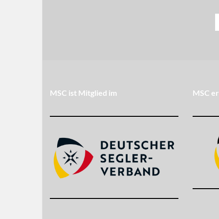
MSC ist Mitglied im
MSC er