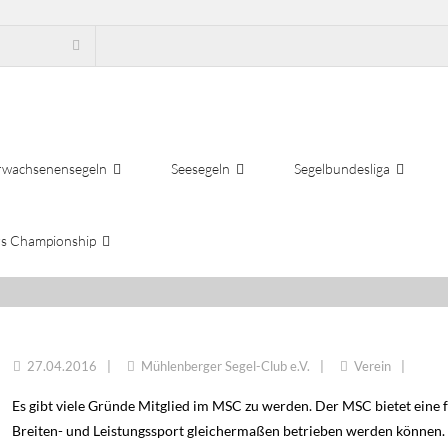
rwachsenensegeln
Seesegeln
Segelbundesliga
s Championship
MITGLIED IM MSC
27.04.2016
Mühlenberger Segel-Club e.V.
Verein
Es gibt viele Gründe Mitglied im MSC zu werden. Der MSC bietet eine 
Breiten- und Leistungssport gleichermaßen betrieben werden können. 