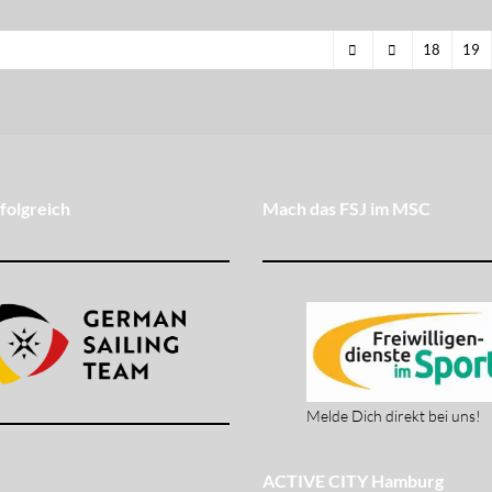
18
19
folgreich
Mach das FSJ im MSC
Melde Dich direkt bei uns!
ACTIVE CITY Hamburg