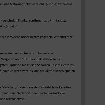
 das Nationenticket erreicht. Auf die Plätze eins
rk segelnden Konkurrentinnen aus Finnland zu
ätze 5 und 7.
r diese Woche unser Bestes gegeben. Wir sind Maru,
bestes deutsches Team und haben alle
m Wege“, strahlt MSC-Geschäftsführerin Grit
gsten Optikind bis zu den Senioren unseres Vereins,
glieder unseres Vereins, die bei Olympischen Spielen
e Mädchen, die sich aus der Grundschule kannten,
t machten. Nach Stationen im 420er und 29er
ele fortzusetzen.