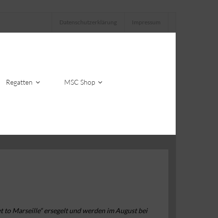
Datenschutzerklärung
Impressum
Regatten
MSC Shop
 to Marseille“ ersegelt und werden im August bei