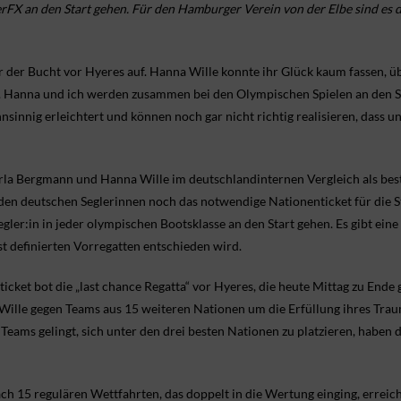
rFX an den Start gehen. Für den Hamburger Verein von der Elbe sind es 
 der Bucht vor Hyeres auf. Hanna Wille konnte ihr Glück kaum fassen, 
. Hanna und ich werden zusammen bei den Olympischen Spielen an den St
ahnsinnig erleichtert und können noch gar nicht richtig realisieren, da
la Bergmann und Hanna Wille im deutschlandinternen Vergleich als best
den deutschen Seglerinnen noch das notwendige Nationenticket für die S
gler:in in jeder olympischen Bootsklasse an den Start gehen. Es gibt eine
st definierten Vorregatten entschieden wird.
ticket bot die „last chance Regatta“ vor Hyeres, die heute Mittag zu En
le gegen Teams aus 15 weiteren Nationen um die Erfüllung ihres Traum
 Teams gelingt, sich unter den drei besten Nationen zu platzieren, haben 
ch 15 regulären Wettfahrten, das doppelt in die Wertung einging, erreich