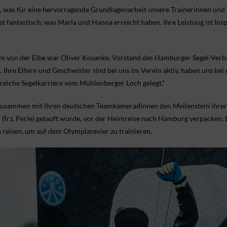
, was für eine hervorragende Grundlagenarbeit unsere Trainerinnen und Tr
st fantastisch, was Marla und Hanna erreicht haben. Ihre Leistung ist In
am von der Elbe war Oliver Kosanke, Vorstand des Hamburger Segel-Ver
Ihre Eltern und Geschwister sind bei uns im Verein aktiv, haben uns be
reiche Segelkarriere vom Mühlenberger Loch gelegt.“
zusammen mit ihren deutschen Teamkameradinnen den Meilenstein ihrer 
“ (frz. Perle) getauft wurde, vor der Heimreise nach Hamburg verpacken
h reisen, um auf dem Olympiarevier zu trainieren.