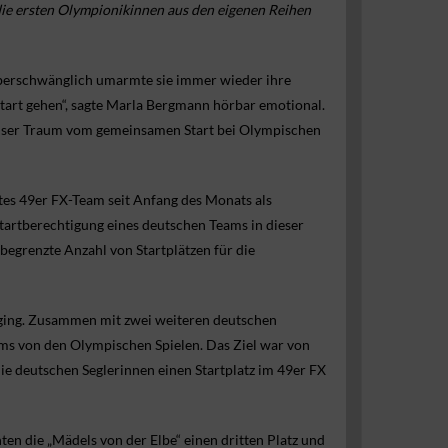
die ersten Olympionikinnen aus den eigenen Reihen
überschwänglich umarmte sie immer wieder ihre
art gehen“, sagte Marla Bergmann hörbar emotional.
ss unser Traum vom gemeinsamen Start bei Olympischen
es 49er FX-Team seit Anfang des Monats als
tartberechtigung eines deutschen Teams in dieser
 begrenzte Anzahl von Startplätzen für die
de ging. Zusammen mit zwei weiteren deutschen
s von den Olympischen Spielen. Das Ziel war von
die deutschen Seglerinnen einen Startplatz im 49er FX
ten die „Mädels von der Elbe“ einen dritten Platz und