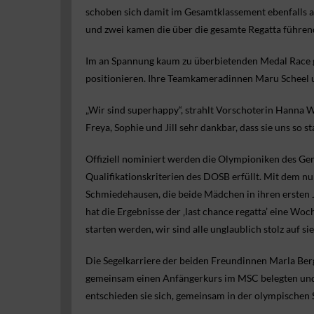
schoben sich damit im Gesamtklassement ebenfalls au
und zwei kamen die über die gesamte Regatta führen
Im an Spannung kaum zu überbietenden Medal Race ge
positionieren. Ihre Teamkameradinnen Maru Scheel un
„Wir sind superhappy“, strahlt Vorschoterin Hanna 
Freya, Sophie und Jill sehr dankbar, dass sie uns so 
Offiziell nominiert werden die Olympioniken des Ge
Qualifikationskriterien des DOSB erfüllt. Mit dem nu
Schmiedehausen, die beide Mädchen in ihren ersten J
hat die Ergebnisse der ‚last chance regatta’ eine Wo
starten werden, wir sind alle unglaublich stolz auf sie
Die Segelkarriere der beiden Freundinnen Marla Ber
gemeinsam einen Anfängerkurs im MSC belegten und 
entschieden sie sich, gemeinsam in der olympischen S