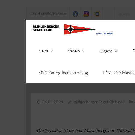
Social Media / Kontakt:
News
Verein
Jugend
E
MSC Racing Team is coming
IDM ILCA Master
26.04.2024
Mühlenberger Segel-Club e.V.
Die Sensation ist perfekt. Marla Bergmann (23) und 