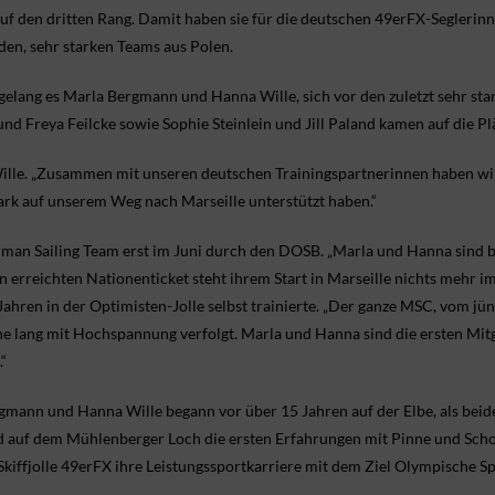
f den dritten Rang. Damit haben sie für die deutschen 49erFX-Seglerinnen
den, sehr starken Teams aus Polen.
lang es Marla Bergmann und Hanna Wille, sich vor den zuletzt sehr sta
d Freya Feilcke sowie Sophie Steinlein und Jill Paland kamen auf die Pl
Wille. „Zusammen mit unseren deutschen Trainingspartnerinnen haben wi
stark auf unserem Weg nach Marseille unterstützt haben.“
rman Sailing Team erst im Juni durch den DOSB. „Marla und Hanna sind 
n erreichten Nationenticket steht ihrem Start in Marseille nichts mehr i
ahren in der Optimisten-Jolle selbst trainierte. „Der ganze MSC, vom jün
che lang mit Hochspannung verfolgt. Marla und Hanna sind die ersten Mit
.“
gmann und Hanna Wille begann vor über 15 Jahren auf der Elbe, als beid
auf dem Mühlenberger Loch die ersten Erfahrungen mit Pinne und Scho
kiffjolle 49erFX ihre Leistungssportkarriere mit dem Ziel Olympische Spi