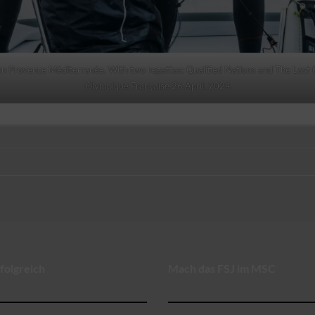
n Provence Méditerranée. With two regattas: Qualified Nations and The Last 
Olympique Française 26 April, 2024
folgreich
Mach das FSJ im MSC