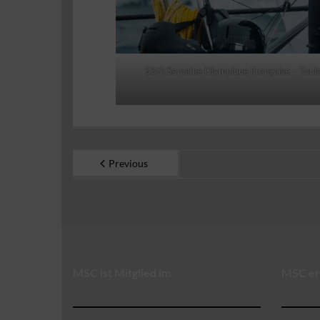
55th Semaine Olympique Française – Toulo
Previous
MSC ist Mitglied im
MSC er