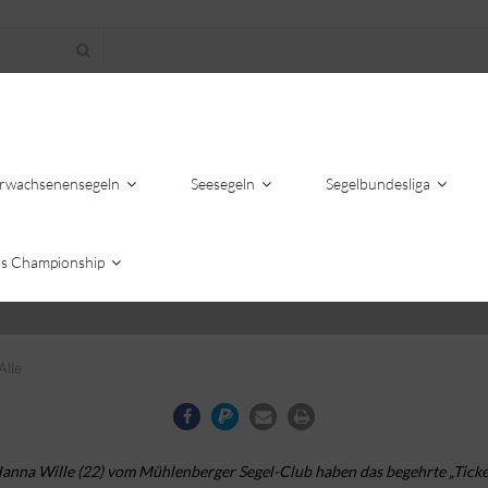
rwachsenensegeln
Seesegeln
Segelbundesliga
s Championship
Alle
Hanna Wille (22) vom Mühlenberger Segel-Club haben das begehrte „Ticket