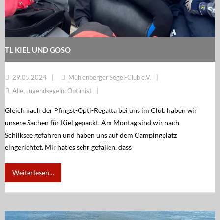
Regatten
MSC Shop
MSC Racing Team is coming
TL KIEL UND GOSO
IDM ILCA Masters Championship
29.05.2024
Mühlenberger Segel-Club e.V.
Alle
,
Jugendsegeln
,
Optimist
Gleich nach der Pfingst-Opti-Regatta bei uns im Club haben wir
unsere Sachen für Kiel gepackt. Am Montag sind wir nach
Schilksee gefahren und haben uns auf dem Campingplatz
eingerichtet. Mir hat es sehr gefallen, dass
Weiterlesen…