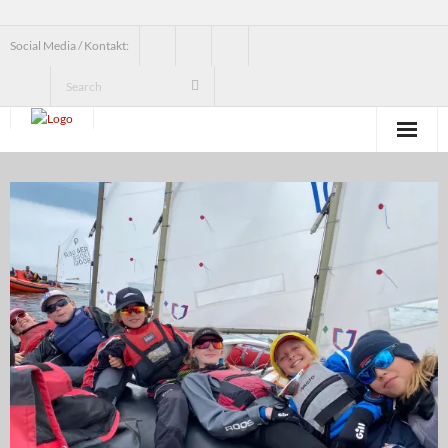
Social Media / Kontakt:
News
Verein
Jugend
Erwachsenensegeln
Seesegeln
Segelbundesliga