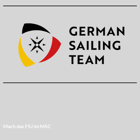
Mach das FSJ im MSC