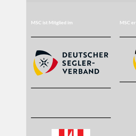
MSC ist Mitglied im
MSC er