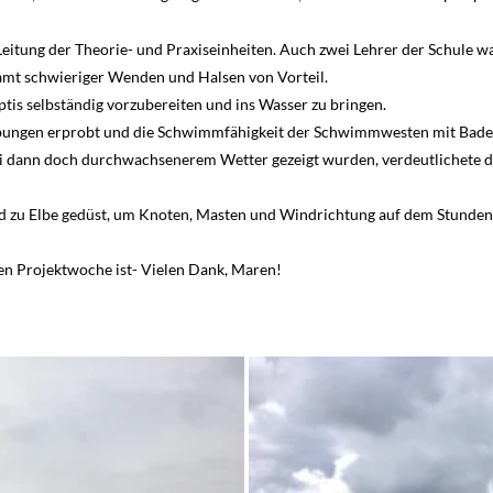
ung der Theorie- und Praxiseinheiten. Auch zwei Lehrer der Schule war
mt schwieriger Wenden und Halsen von Vorteil.
Optis selbständig vorzubereiten und ins Wasser zu bringen.
bungen erprobt und die Schwimmfähigkeit der Schwimmwesten mit Bade
i dann doch durchwachsenerem Wetter gezeigt wurden, verdeutlichete de
ad zu Elbe gedüst, um Knoten, Masten und Windrichtung auf dem Stundenp
gen Projektwoche ist- Vielen Dank, Maren!