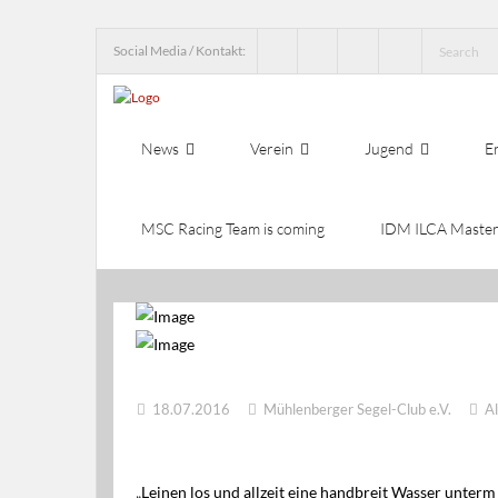
Social Media / Kontakt:
News
Verein
Jugend
E
MSC Racing Team is coming
IDM ILCA Master
18.07.2016
Mühlenberger Segel-Club e.V.
Al
„Leinen los und allzeit eine handbreit Wasser unterm 