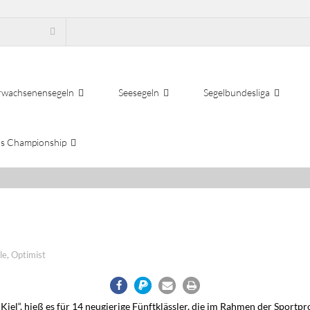
rwachsenensegeln
Seesegeln
Segelbundesliga
s Championship
le
,
Optimist
Kiel“, hieß es für 14 neugierige Fünftklässler, die im Rahmen der Sportpr