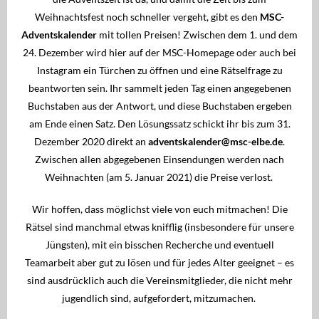
Regatten
Weihnachtsfest noch schneller vergeht, gibt es den
MSC-
MSC Shop
Adventskalender
mit tollen Preisen! Zwischen dem 1. und dem
24. Dezember wird hier auf der MSC-Homepage oder auch bei
MSC Racing Team is coming
Instagram ein Türchen zu öffnen und eine Rätselfrage zu
beantworten sein. Ihr sammelt jeden Tag einen angegebenen
IDM ILCA Masters Championship
Buchstaben aus der Antwort, und diese Buchstaben ergeben
am Ende einen Satz. Den Lösungssatz schickt ihr bis zum 31.
Dezember 2020 direkt an
adventskalender@msc-elbe.de
.
Zwischen allen abgegebenen Einsendungen werden nach
Weihnachten (am 5. Januar 2021) die Preise verlost.
Wir hoffen, dass möglichst viele von euch mitmachen! Die
Rätsel sind manchmal etwas knifflig (insbesondere für unsere
Jüngsten), mit ein bisschen Recherche und eventuell
Teamarbeit aber gut zu lösen und für jedes Alter geeignet – es
sind ausdrücklich auch die Vereinsmitglieder, die nicht mehr
jugendlich sind, aufgefordert, mitzumachen.