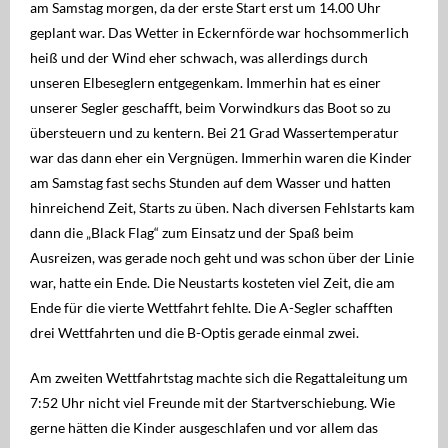
Regatten
am Samstag morgen, da der erste Start erst um 14.00 Uhr
geplant war. Das Wetter in Eckernförde war hochsommerlich
MSC Shop
heiß und der Wind eher schwach, was allerdings durch
unseren Elbeseglern entgegenkam. Immerhin hat es einer
MSC Racing Team is coming
unserer Segler geschafft, beim Vorwindkurs das Boot so zu
übersteuern und zu kentern. Bei 21 Grad Wassertemperatur
IDM ILCA Masters Championship
war das dann eher ein Vergnügen. Immerhin waren die Kinder
am Samstag fast sechs Stunden auf dem Wasser und hatten
hinreichend Zeit, Starts zu üben. Nach diversen Fehlstarts kam
dann die „Black Flag“ zum Einsatz und der Spaß beim
Ausreizen, was gerade noch geht und was schon über der Linie
war, hatte ein Ende. Die Neustarts kosteten viel Zeit, die am
Ende für die vierte Wettfahrt fehlte. Die A-Segler schafften
drei Wettfahrten und die B-Optis gerade einmal zwei.
Am zweiten Wettfahrtstag machte sich die Regattaleitung um
7:52 Uhr nicht viel Freunde mit der Startverschiebung. Wie
gerne hätten die Kinder ausgeschlafen und vor allem das