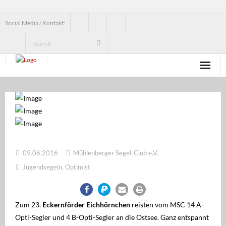
Social Media / Kontakt:
News
Verein
Jugend
09.06.2016
Mühlenberger Segel-Club e.V.
Erwachsenensegeln
Jugendsegeln
,
Optimist
Seesegeln
Segelbundesliga
Zum 23.
Eckernförder Eichhörnchen
reisten vom MSC 14 A-
Opti-Segler und 4 B-Opti-Segler an die Ostsee. Ganz entspannt