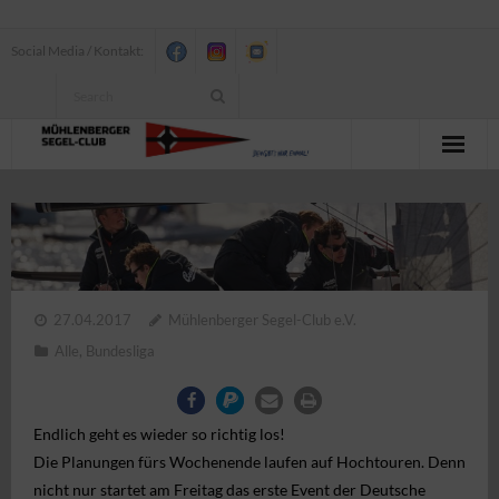
Social Media / Kontakt:
News
Verein
Jugend
27.04.2017
Mühlenberger Segel-Club e.V.
Erwachsenensegeln
Alle
,
Bundesliga
Seesegeln
Endlich geht es wieder so richtig los!
Segelbundesliga
Die Planungen fürs Wochenende laufen auf Hochtouren. Denn
nicht nur startet am Freitag das erste Event der
Deutsche