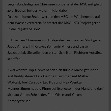
Regatten
Segel
-Bundesliga
am Chiemsee, sondern ist der MSC mit gleich
zwei Booten bei der
Maior
in Kiel dabei.
MSC Shop
Dreizehn junge Segler werden den MSC am Wochenende auf
dem Wasser vertreten. So startet das MSC J/70 Projekt gerne
MSC Racing Team is coming
in die Regatta Saison!
IDM ILCA Masters Championship
In Prien am Chiemsee wird folgendes Team an den Start gehen:
Jacob Ahlers, Till Krüger, Benjamin Ahlers und Lasse
Szczepaniak. Sie sollen den ersten Schritt in Richtung Aufstieg
schaffen.
Zwei weitere Top-Crews haben sich für die Maior gefunden.
Auf Buddy steuert Erik Genthe zusammen mit Matteo
Wolgast,
Joel Carroux
, Leo Kos und Max Wentzel.
Magnus Simon hat die Pinne auf Espresso in der Hand und darf
sich auf Anton Schroeder, Finn Olsen und Yoram
Zamory freuen.