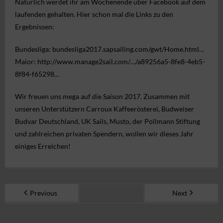
Natürlich werdet ihr am Wochenende über Facebook auf dem
laufenden gehalten. Hier schon mal die Links zu den
Ergebnissen:
Bundesliga:
bundesliga2017.sapsailing.com/gwt/Home.html…
Maior:
http://www.manage2sail.com/…/a89256a5-8fe8-4eb5-
8f84-f65298…
Wir freuen uns mega auf die Saison 2017. Zusammen mit
unseren Unterstützern
Carroux Kaffeerösterei
,
Budweiser
Budvar Deutschland
, UK Sails,
Musto
, der Pollmann Stiftung
und zahlreichen privaten Spendern, wollen wir dieses Jahr
einiges Erreichen!
Previous
Next