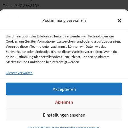
Tel.: +49 40 8663108
Fax: +49 40 8663180
E-Mail-Büro: info[at]msc-elbe.de
Zustimmung verwalten
E-Mail Nachrichten/ Bereichte/ Informationen: Medien[at}msc-elbe.de
Öffnungszeiten:
Um dir ein optimales Erlebnis zu bieten, verwenden wir Technologien wie
Montag 17 – 19 Uhr
Cookies, um Geräteinformationen zu speichern und/oder darauf zuzugreifen.
Wenn du diesen Technologien zustimmst, können wir Daten wie das
Dienstag 10 – 13 Uhr
Surfverhalten oder eindeutige IDs auf dieser Website verarbeiten. Wenn du
Donnerstag 17 – 19 Uhr
deine Zustimmung nicht erteilst oder zurückziehst, können bestimmte
Merkmale und Funktionen beeinträchtigt werden.
oder nach Vereinbarung
Dienste verwalten
Wir nutzen Icons von Icons8 (facebook, Insta, Email)
Akzeptieren
Ablehnen
Einstellungen ansehen
© 2016-2026 Mühlenberger Segel-Club e.V.
Cookie Policy
Datenschutzerklärung
Impressum