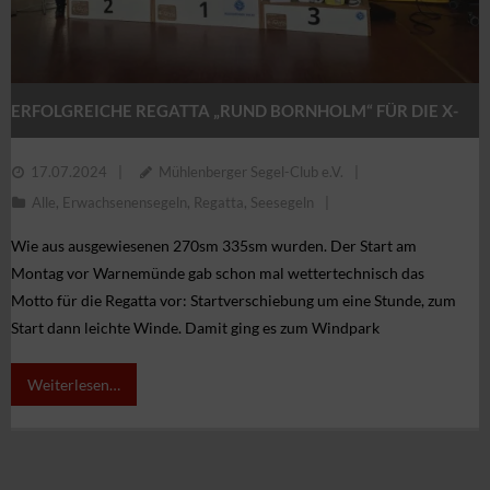
Regatten
MSC Shop
MSC Racing Team is coming
ERFOLGREICHE REGATTA „RUND BORNHOLM“ FÜR DIE X-
IDM ILCA Masters Championship
41!
17.07.2024
Mühlenberger Segel-Club e.V.
Alle
,
Erwachsenensegeln
,
Regatta
,
Seesegeln
Wie aus ausgewiesenen 270sm 335sm wurden. Der Start am
Montag vor Warnemünde gab schon mal wettertechnisch das
Motto für die Regatta vor: Startverschiebung um eine Stunde, zum
Start dann leichte Winde. Damit ging es zum Windpark
Weiterlesen…