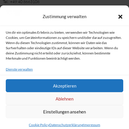
Tel.: +49 40 8663108
Fax: +49 40 8663180
E-Mail-Büro: info[at]msc-elbe.de
Zustimmung verwalten
E-Mail Nachrichten/ Bereichte/ Informationen: Medien[at}msc-elbe.de
Öffnungszeiten:
Um dir ein optimales Erlebnis zu bieten, verwenden wir Technologien wie
Montag 17 – 19 Uhr
Cookies, um Geräteinformationen zu speichern und/oder darauf zuzugreifen.
Wenn du diesen Technologien zustimmst, können wir Daten wie das
Dienstag 10 – 13 Uhr
Surfverhalten oder eindeutige IDs auf dieser Website verarbeiten. Wenn du
Donnerstag 17 – 19 Uhr
deine Zustimmung nicht erteilst oder zurückziehst, können bestimmte
Merkmale und Funktionen beeinträchtigt werden.
oder nach Vereinbarung
Dienste verwalten
Wir nutzen Icons von Icons8 (facebook, Insta, Email)
Akzeptieren
Ablehnen
Einstellungen ansehen
© 2016-2026 Mühlenberger Segel-Club e.V.
Cookie Policy
Datenschutzerklärung
Impressum