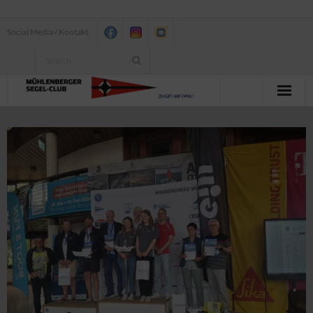
Social Media / Kontakt:
News
Verein
Jugend
Erwachsenensegeln
Seesegeln
Segelbundesliga