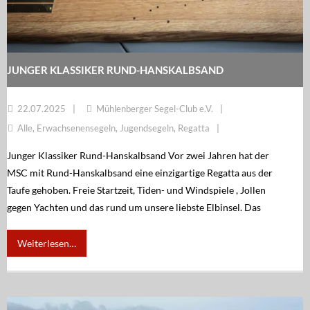
Regatten
MSC Shop
MSC Racing Team is coming
JUNGER KLASSIKER RUND-HANSKALBSAND
IDM ILCA Masters Championship
22.07.2025
Mühlenberger Segel-Club e.V.
Alle
,
Erwachsenensegeln
,
Jugendsegeln
,
Regatta
Junger Klassiker Rund-Hanskalbsand Vor zwei Jahren hat der
MSC mit Rund-Hanskalbsand eine einzigartige Regatta aus der
Taufe gehoben. Freie Startzeit, Tiden- und Windspiele , Jollen
gegen Yachten und das rund um unsere liebste Elbinsel. Das
Weiterlesen…