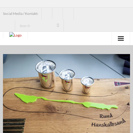
Social Media / Kontakt:
News
Verein
Jugend
Erwachsenensegeln
Seesegeln
Segelbundesliga