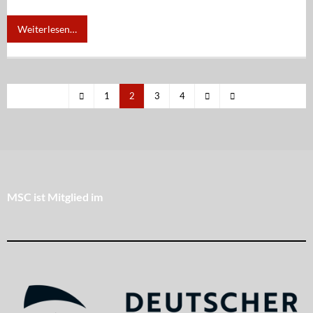
Weiterlesen…
1
2
3
4
MSC ist Mitglied im