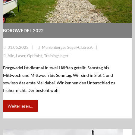
Regatten
MSC Shop
MSC Racing Team is coming
BORGWEDEL 2022
IDM ILCA Masters Championship
31.05.2022
Mühlenberger Segel-Club e.V.
Alle
,
Laser
,
Optimist
,
Trainingslager
Borgwedel ist diesmal in zwei Hälften geteilt, Samstag bis
Mittwoch und Mittwoch bis Sonntag. Wir sind in Slot 1 und
sowieso das erste Mal dabei. Wir kennen den Unterschied zu
früher nicht. Der besteht wohl
Weiterlesen…