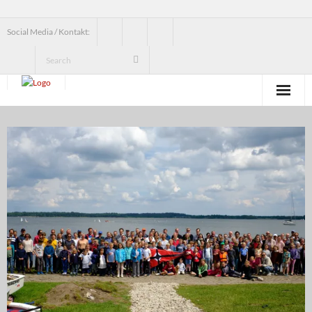
Social Media / Kontakt:
News
Verein
Jugend
Erwachsenensegeln
Seesegeln
Segelbundesliga