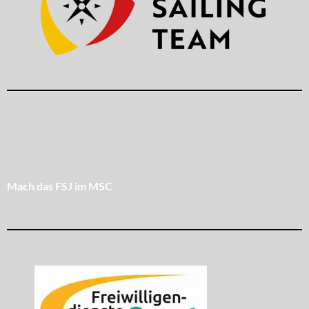
Mach das FSJ im MSC