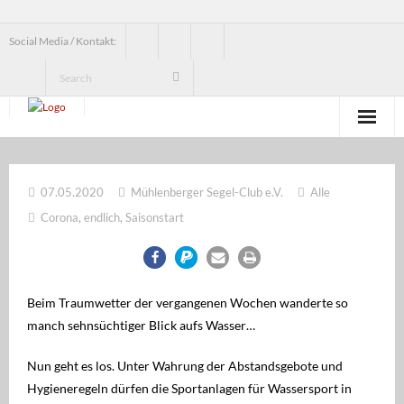
Social Media / Kontakt:
News
07.05.2020
Mühlenberger Segel-Club e.V.
Alle
Verein
Corona
,
endlich
,
Saisonstart
Jugend
Erwachsenensegeln
Beim Traumwetter der vergangenen Wochen wanderte so
Seesegeln
manch sehnsüchtiger Blick aufs Wasser…
Segelbundesliga
Nun geht es los. Unter Wahrung der Abstandsgebote und
Hygieneregeln dürfen die Sportanlagen für Wassersport in