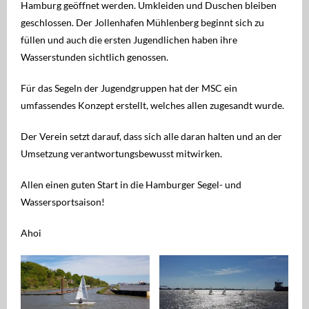
Regatten
Hamburg geöffnet werden. Umkleiden und Duschen bleiben
geschlossen. Der Jollenhafen Mühlenberg beginnt sich zu
MSC Shop
füllen und auch die ersten Jugendlichen haben ihre
Wasserstunden sichtlich genossen.
MSC Racing Team is coming
Für das Segeln der Jugendgruppen hat der MSC ein
IDM ILCA Masters Championship
umfassendes Konzept erstellt, welches allen zugesandt wurde.
Der Verein setzt darauf, dass sich alle daran halten und an der
Umsetzung verantwortungsbewusst mitwirken.
Allen einen guten Start in die Hamburger Segel- und
Wassersportsaison!
Ahoi